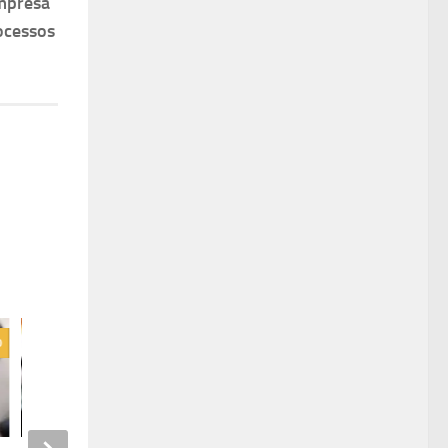
mpresa
ocessos
0
0