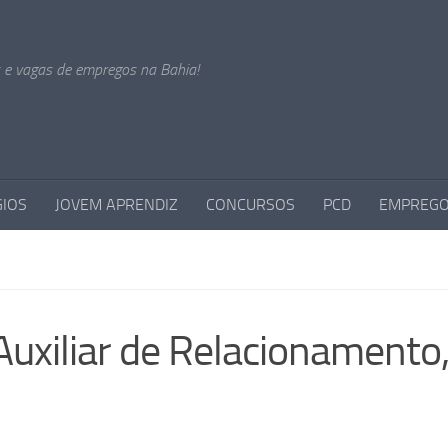
s e vagas de empregos na Bahia!
GIOS
JOVEM APRENDIZ
CONCURSOS
PCD
EMPREGO
Auxiliar de Relacionamento