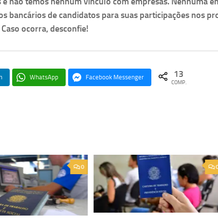
as e não temos nenhum vínculo com empresas. Nenhuma e
os bancários de candidatos para suas participações nos pr
. Caso ocorra, desconfie!
13
n
WhatsApp
Facebook Messenger
COMP.
0