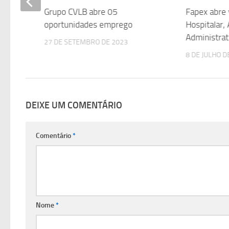
para
Grupo CVLB abre 05
Fapex abre 
oportunidades emprego
Hospitalar,
Administrat
27 DE SETEMBRO DE 2023
8 DE JULHO D
DEIXE UM COMENTÁRIO
Comentário
*
Nome
*