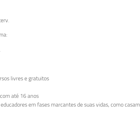
terv.
ima:
r
os livres e gratuitos
) com até 16 anos
s educadores em fases marcantes de suas vidas, como casam