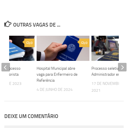
OUTRAS VAGAS DE ...
0
0
bre processo
Hospital Municipal abre
Processo seletivo par
ra Colorista
vaga para Enfermeiro de
Administrador em Sal
Referência
RÇO DE 2023
17 DE NOVEMBRO D
4 DE JUNHO DE 2024
2021
DEIXE UM COMENTÁRIO