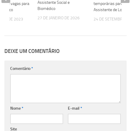
Assistente Social e
 abre vagas para
temporárias para
Biomédico
ogístico
Assistente de Loja
27 DE JANEIRO DE 2026
OSTO DE 2023
24 DE SETEMBRO DE
DEIXE UM COMENTÁRIO
Comentário
*
Nome
*
E-mail
*
Site