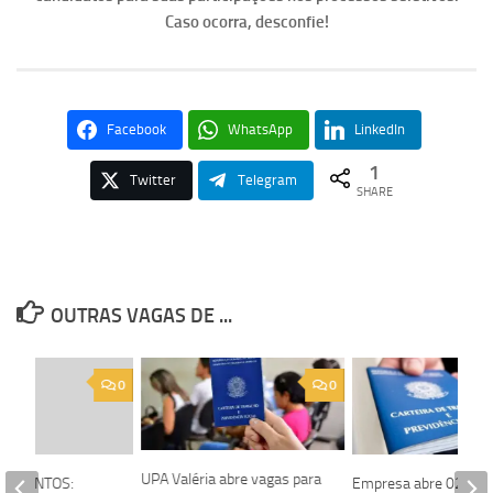
Caso ocorra, desconfie!
Facebook
WhatsApp
LinkedIn
1
Twitter
Telegram
SHARE
OUTRAS VAGAS DE ...
0
0
UPA Valéria abre vagas para
 TALENTOS:
Empresa abre 02 vag