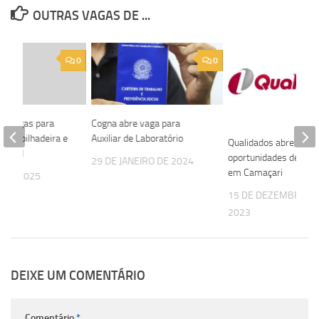
OUTRAS VAGAS DE ...
0
0
re vagas para
Cogna abre vaga para
e Empilhadeira e
Auxiliar de Laboratório
Qualidados abre
Civil I
oportunidades de em
29 DE JANEIRO DE 2024
em Camaçari
L DE 2025
15 DE DEZEMBRO D
2023
DEIXE UM COMENTÁRIO
Comentário
*