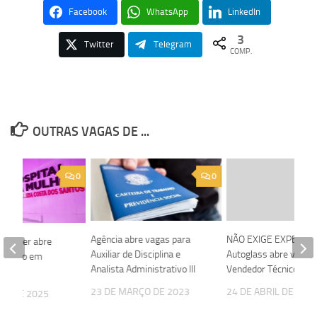
Facebook
WhatsApp
LinkedIn
3
Twitter
Telegram
COMP.
OUTRAS VAGAS DE ...
0
0
Agência abre vagas para
NÃO EXIGE EXPERIÊN
a Mulher abre
Auxiliar de Disciplina e
Autoglass abre vagas
Técnico em
Analista Administrativo III
Vendedor Técnico
em
23 DE MARÇO DE 2023
24 DE ABRIL DE 202
HO DE 2025