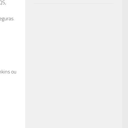
QS,
eguras.
nkins ou