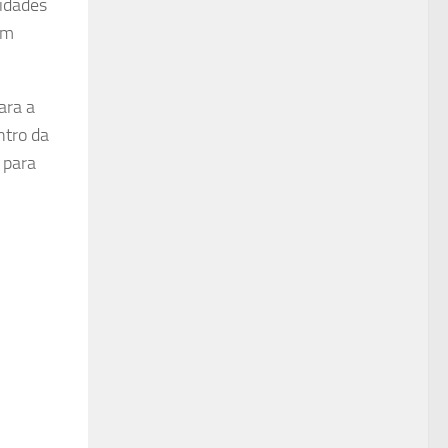
nidades
ém
ara a
ntro da
 para