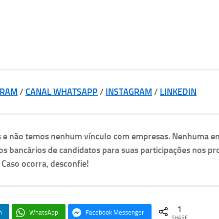
GRAM
/
CANAL WHATSAPP
/
INSTAGRAM
/
LINKEDIN
as e não temos nenhum vínculo com empresas. Nenhuma e
os bancários de candidatos para suas participações nos pr
. Caso ocorra, desconfie!
1
n
WhatsApp
Facebook Messenger
SHARE