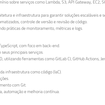
ínio sobre serviços como Lambda, S3, API Gateway, EC2, S
etura e infraestrutura para garantir soluções escaláveis e s
omatizados, controle de versão e revisão de código.
do práticas de monitoramento, métricas e logs.
TypeScript, com foco em back-end.
us principais serviços.
D, utilizando ferramentas como GitLab CI, GitHub Actions, Je
a infraestrutura como código (IaC).
ações.
mento com Git.
a, automação e melhoria contínua.