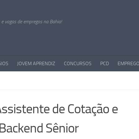
s e vagas de empregos na Bahia!
GIOS
JOVEM APRENDIZ
CONCURSOS
PCD
EMPREGO
ssistente de Cotação e
Backend Sênior