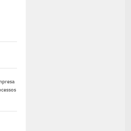
mpresa
ocessos