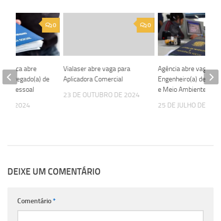
0
0
alúrgica abre
Vialaser abre vaga para
Agência abre vaga pa
Encarregado(a) de
Aplicadora Comercial
Engenheiro(a) de Seg
nto Pessoal
e Meio Ambiente
23 DE OUTUBRO DE 2024
O DE 2024
25 DE JULHO DE 202
DEIXE UM COMENTÁRIO
Comentário
*