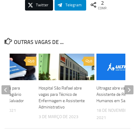
2
Twitter
Telegram
COMP.
OUTRAS VAGAS DE ...
0
0
 vagas para
Hospital São Rafael abre
Ultragaz abre vaga pa
 e Estagiário
vagas para Técnico de
Assistente de Recurs
l em Salvador
Enfermagem e Assistente
Humanos em Salvado
Administrativo
 DE 2021
18 DE NOVEMBRO D
3 DE MARÇO DE 2023
2021