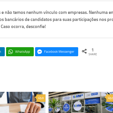
as e não temos nenhum vínculo com empresas. Nenhuma e
os bancários de candidatos para suas participações nos pr
. Caso ocorra, desconfie!
1
n
WhatsApp
Facebook Messenger
SHARE
0