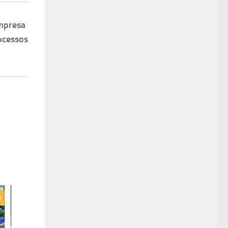
mpresa
ocessos
0
0