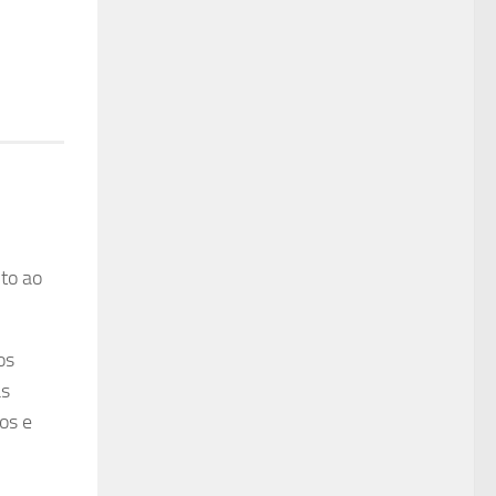
to ao
os
as
os e