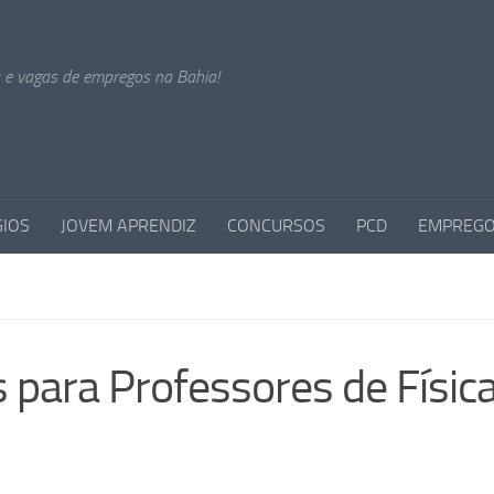
s e vagas de empregos na Bahia!
GIOS
JOVEM APRENDIZ
CONCURSOS
PCD
EMPREGO
 para Professores de Física