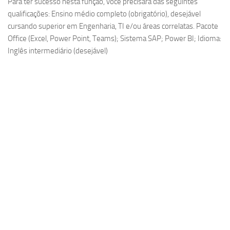
Para ter sucesso nesta função, você precisará das seguintes
qualificações: Ensino médio completo (obrigatório), desejável
cursando superior em Engenharia, TI e/ou áreas correlatas. Pacote
Office (Excel, Power Point, Teams); Sistema SAP; Power BI; Idioma:
Inglês intermediário (desejável)