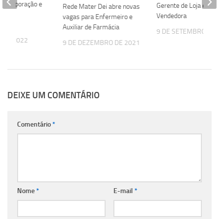
 Incorporação e
Gerente de Loja e
Rede Mater Dei abre novas
or de
Vendedora
vagas para Enfermeiro e
nto
Auxiliar de Farmácia
9 DE SETEMBRO DE 
L DE 2022
9 DE DEZEMBRO DE 2021
DEIXE UM COMENTÁRIO
Comentário
*
Nome
*
E-mail
*