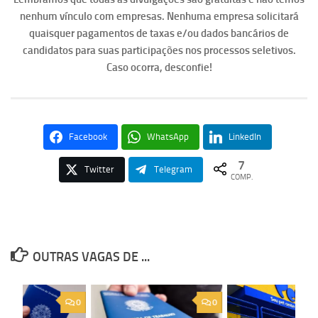
nenhum vínculo com empresas. Nenhuma empresa solicitará
quaisquer pagamentos de taxas e/ou dados bancários de
candidatos para suas participações nos processos seletivos.
Caso ocorra, desconfie!
Facebook
WhatsApp
LinkedIn
7
Twitter
Telegram
COMP.
OUTRAS VAGAS DE ...
0
0