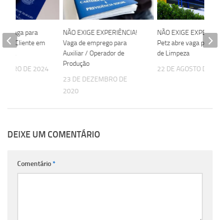
bre vaga para
NÃO EXIGE EXPERIÊNCIA!
NÃO EXIGE EXPERIÊN
o ao Cliente em
Vaga de emprego para
Petz abre vaga para Au
antana
Auxiliar / Operador de
de Limpeza
Produção
TEMBRO DE 2024
22 DE AGOSTO DE 2
23 DE DEZEMBRO DE
2020
DEIXE UM COMENTÁRIO
Comentário
*