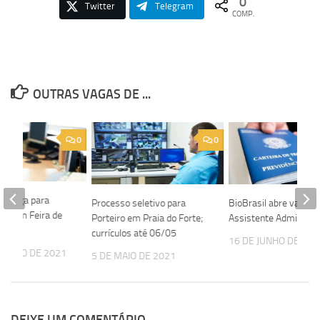
0
Twitter
Telegram
COMP.
OUTRAS VAGAS DE ...
0
0
re vaga para
Processo seletivo para
BioBrasil abre vaga p
sta em Feira de
Porteiro em Praia do Forte;
Assistente Administra
currículos até 06/05
16 DE JUNHO DE 202
EMBRO DE 2021
5 DE MAIO DE 2021
DEIXE UM COMENTÁRIO