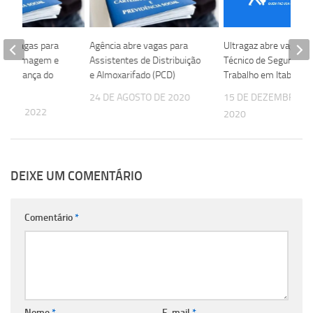
bre vagas para
Agência abre vagas para
Ultragaz abre vaga pa
e Enfermagem e
Assistentes de Distribuição
Técnico de Segurança
 Segurança do
e Almoxarifado (PCD)
Trabalho em Itabuna
24 DE AGOSTO DE 2020
15 DE DEZEMBRO D
HO DE 2022
2020
DEIXE UM COMENTÁRIO
Comentário
*
Nome
*
E-mail
*