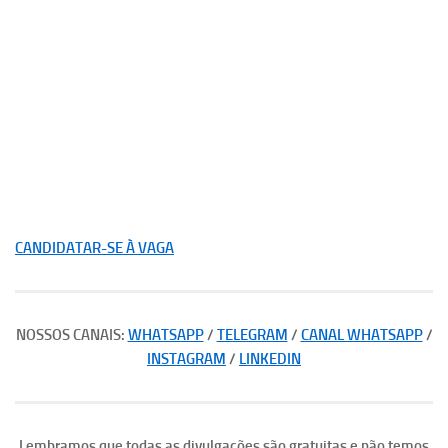
CANDIDATAR-SE À VAGA
NOSSOS CANAIS:
WHATSAPP
/
TELEGRAM
/
CANAL WHATSAPP
/
INSTAGRAM
/
LINKEDIN
Lembramos que todas as divulgações são gratuitas e não temos