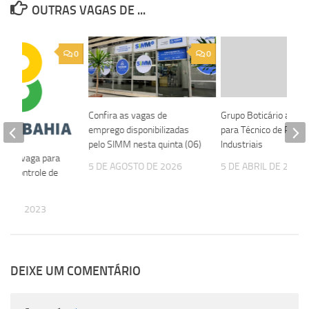
OUTRAS VAGAS DE ...
0
0
Confira as vagas de
Grupo Boticário abre 
emprego disponibilizadas
para Técnico de Proc
pelo SIMM nesta quinta (06)
Industriais
 abre vaga para
5 DE AGOSTO DE 2026
5 DE ABRIL DE 2025
 de Controle de
HO DE 2023
DEIXE UM COMENTÁRIO