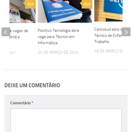
0
0
Cencosud abre vaga p
Positivo Tecnologia abre
oferece vagas de
Técnico de Enfermag
vaga para Técnico em
ra Caetité e
Trabalho
Informática
18 DE MARÇO DE 20
25 DE MARÇO DE 2024
 DE 2021
DEIXE UM COMENTÁRIO
Comentário
*