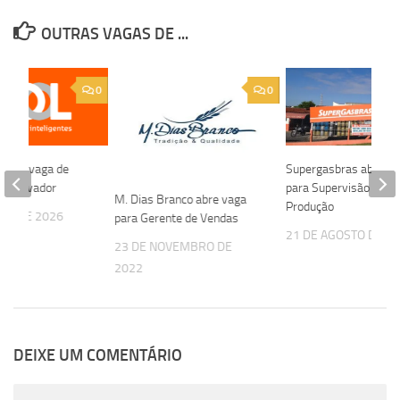
OUTRAS VAGAS DE ...
0
0
a nova vaga de
Supergasbras abre v
m Salvador
para Supervisão de
M. Dias Branco abre vaga
Produção
STO DE 2026
para Gerente de Vendas
21 DE AGOSTO DE 2
23 DE NOVEMBRO DE
2022
DEIXE UM COMENTÁRIO