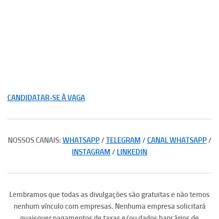
CANDIDATAR-SE À VAGA
NOSSOS CANAIS:
WHATSAPP
/
TELEGRAM
/
CANAL WHATSAPP
/
INSTAGRAM
/
LINKEDIN
Lembramos que todas as divulgações são gratuitas e não temos
nenhum vínculo com empresas. Nenhuma empresa solicitará
quaisquer pagamentos de taxas e/ou dados bancários de