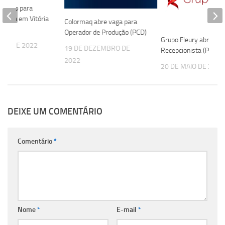
mprego para
e Loja em Vitória
Colormaq abre vaga para
ta
Operador de Produção (PCD)
Grupo Fleury abre vag
RÇO DE 2022
19 DE DEZEMBRO DE
Recepcionista (PCD)
2022
20 DE MAIO DE 2024
DEIXE UM COMENTÁRIO
Comentário
*
Nome
*
E-mail
*