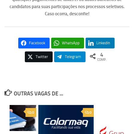
candidatos para suas participações nos processos seletivos.
Caso ocorra, desconfie!
Facebook
WhatsApp
LinkedIn
4
Twitter
Telegram
COMP.
OUTRAS VAGAS DE ...
0
0