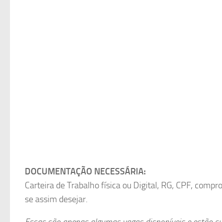
DOCUMENTAÇÃO NECESSÁRIA:
Carteira de Trabalho física ou Digital, RG, CPF, compr
se assim desejar.
Essas são apenas algumas vagas disponíveis e estão suj