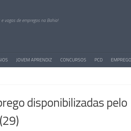
s e vagas de empregos na Bahia!
GIOS
JOVEM APRENDIZ
CONCURSOS
PCD
EMPREGO
rego disponibilizadas pelo
(29)