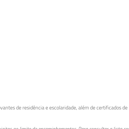
ovantes de residência e escolaridade, além de certificados de 
eitas ao limite de encaminhamentos. Para consultar a lista co