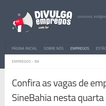
Skip to content
concursos, estágio
PÁGINA INICIAL
SOBRE NÓS
EMPREGOS
ESTÁ
EMPREGOS - BA
Confira as vagas de emp
SineBahia nesta quarta 