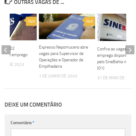
OUTRAS VAGAS DE ...
0
0
Expresso Nepomuceno abre
 abre 02
Confira as vagas de
vagas para Supervisor de
ades de emprego
emprego disponibiliza
Operações e Operador de
pelo SineBahia nesta 
EIRO DE 2023
Empilhadeira
(01)
1 DE JUNHO DE 2020
31 DE MAIO DE 2021
DEIXE UM COMENTÁRIO
Comentário
*