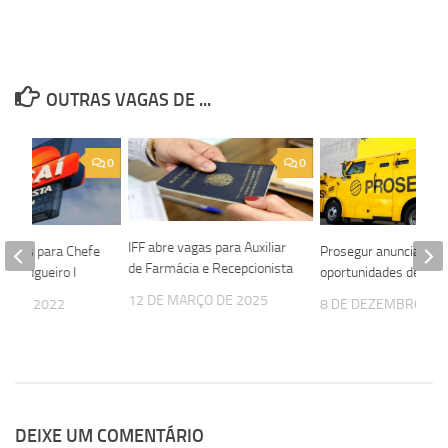
OUTRAS VAGAS DE ...
0
0
IFF abre vagas para Auxiliar
 vagas para Chefe
Prosegur anuncia nov
de Farmácia e Recepcionista
e Açougueiro I
oportunidades de em
12 DE MARÇO DE 2025
IL DE 2022
8 DE DEZEMBRO DE
DEIXE UM COMENTÁRIO