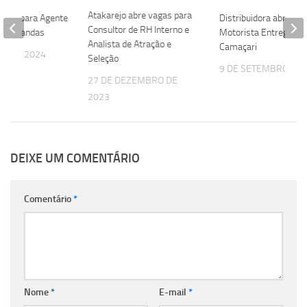
Atakarejo abre vagas para
e vaga para Agente
Distribuidora abre va
Consultor de RH Interno e
e Demandas
Motorista Entregado
Analista de Atração e
Camaçari
ÇO DE 2024
Seleção
9 DE SETEMBRO DE 
27 DE DEZEMBRO DE
2023
DEIXE UM COMENTÁRIO
Comentário
*
Nome
*
E-mail
*