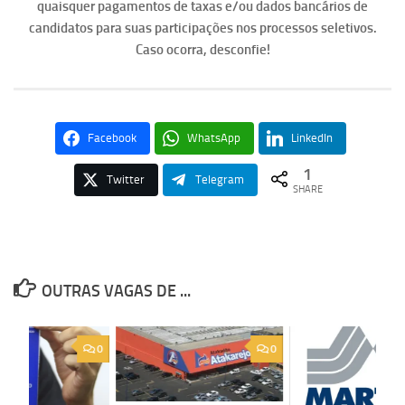
quaisquer pagamentos de taxas e/ou dados bancários de
candidatos para suas participações nos processos seletivos.
Caso ocorra, desconfie!
Facebook
WhatsApp
LinkedIn
1
Twitter
Telegram
SHARE
OUTRAS VAGAS DE ...
0
0