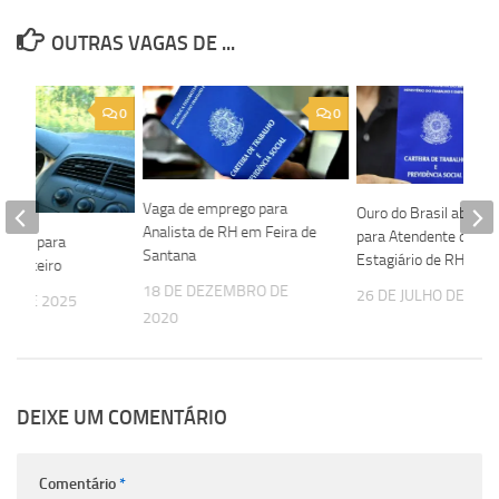
OUTRAS VAGAS DE ...
0
0
Vaga de emprego para
Ouro do Brasil abre v
Analista de RH em Feira de
para Atendente de Ve
 vaga para
Santana
Estagiário de RH
Carreteiro
18 DE DEZEMBRO DE
26 DE JULHO DE 202
HO DE 2025
2020
DEIXE UM COMENTÁRIO
Comentário
*