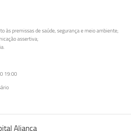
to às premissas de saúde, segurança e meio ambiente;
icação assertiva;
ia.
00 19:00
ário
tal Aliança