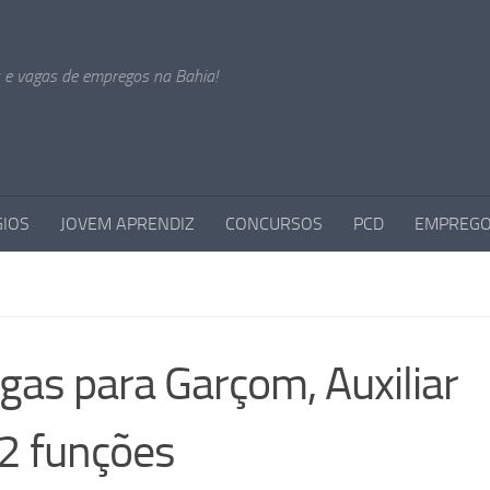
s e vagas de empregos na Bahia!
GIOS
JOVEM APRENDIZ
CONCURSOS
PCD
EMPREGO
agas para Garçom, Auxiliar
02 funções