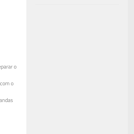
eparar o
 com o
mandas