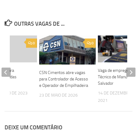
OUTRAS VAGAS DE ...
0
0
aga para
Vaga de emprego par
CSN Cimentos abre vagas
de Vendas
Técnico de Manutenç
para Controlador de Acesso
III
Salvador
e Operador de Empilhadeira
TUBRO DE 2023
14 DE DEZEMBRO D
23 DE MAIO DE 2026
2021
DEIXE UM COMENTÁRIO