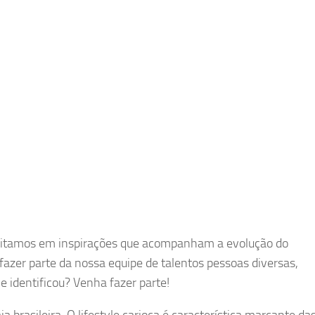
editamos em inspirações que acompanham a evolução do
zer parte da nossa equipe de talentos pessoas diversas,
e identificou? Venha fazer parte!
asileira. O lifestyle carioca é característica marcante da