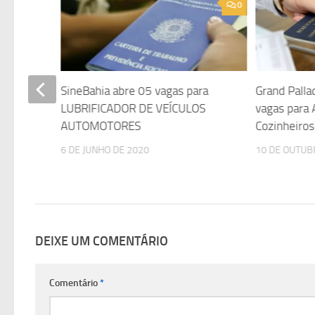
0
0
SineBahia abre 05 vagas para
Grand Palla
des de
LUBRIFICADOR DE VEÍCULOS
vagas para
AUTOMOTORES
Cozinheiros
6 DE JUNHO DE 2020
10 DE OUTUB
DEIXE UM COMENTÁRIO
Comentário
*