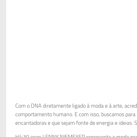
Com o DNA diretamente ligado à moda e à arte, acr
comportamento humano. E com isso, buscamos para fa
encantadoras e que sejam fonte de energia e ideias. S
Há 30 anos LENNY NIEMEYER representa a moda praia br