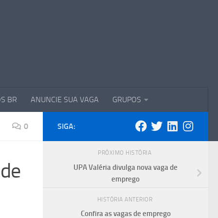
S BR
ANUNCIE SUA VAGA
GRUPOS
0
SIGA:
PRÓXIMO HISTÓRIA
 de
UPA Valéria divulga nova vaga de
emprego
HISTÓRIA ANTERIOR
Confira as vagas de emprego