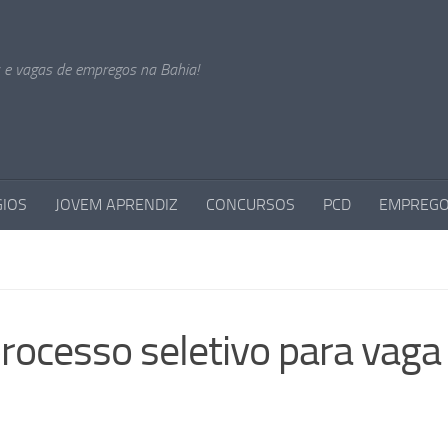
s e vagas de empregos na Bahia!
GIOS
JOVEM APRENDIZ
CONCURSOS
PCD
EMPREGO
ocesso seletivo para vaga