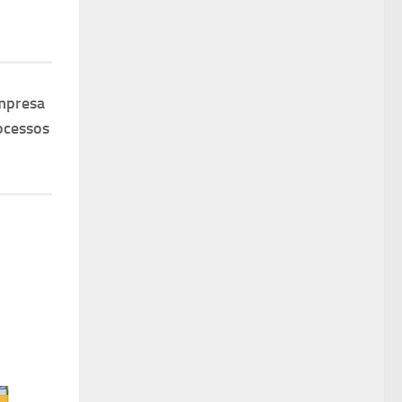
mpresa
ocessos