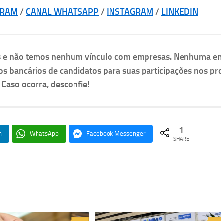
GRAM
/
CANAL WHATSAPP
/
INSTAGRAM
/
LINKEDIN
as e não temos nenhum vínculo com empresas. Nenhuma e
os bancários de candidatos para suas participações nos pr
. Caso ocorra, desconfie!
1
n
WhatsApp
Facebook Messenger
SHARE