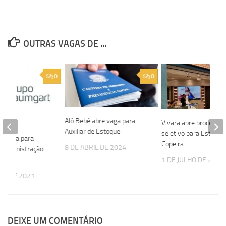
OUTRAS VAGAS DE ...
0
0
Alô Bebê abre vaga para
Vivara abre processo
Auxiliar de Estoque
seletivo para Estoquis
re vaga para
Copeira
8 DE ABRIL DE 2024
e Administração
1 DE JULHO DE 2024
HO DE 2021
DEIXE UM COMENTÁRIO