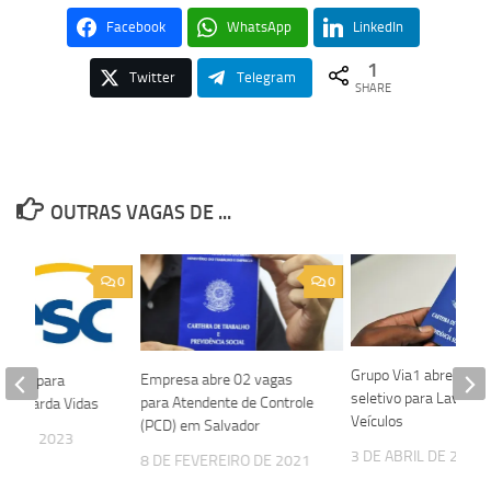
Facebook
WhatsApp
LinkedIn
1
Twitter
Telegram
SHARE
OUTRAS VAGAS DE ...
0
0
Grupo Via1 abre proc
Empresa abre 02 vagas
vagas para
seletivo para Lavador
para Atendente de Controle
 e Guarda Vidas
Veículos
(PCD) em Salvador
HO DE 2023
3 DE ABRIL DE 2025
8 DE FEVEREIRO DE 2021