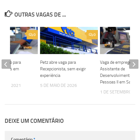
OUTRAS VAGAS DE ...
0
0
eletivo para
Petz abre vaga para
Vaga de emprego par
 Vendas em
Recepcionista, sem exigir
Assistente de
experiência
Desenvolvimento de
Pessoas II em Salvad
HO DE 2021
5 DE MAIO DE 2026
1 DE SETEMBRO DE 
DEIXE UM COMENTÁRIO
Comentário
*