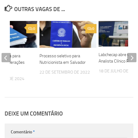
OUTRAS VAGAS DE ...
0
0
Labchecap abre vagas
e vaga para
Processo seletivo para
Analista Clínico PL
 de Operações
Nutricionista em Salvador
18 DE JULHO DE 202
22 DE SETEMBRO DE 2022
OSTO DE 2024
DEIXE UM COMENTÁRIO
Comentário
*