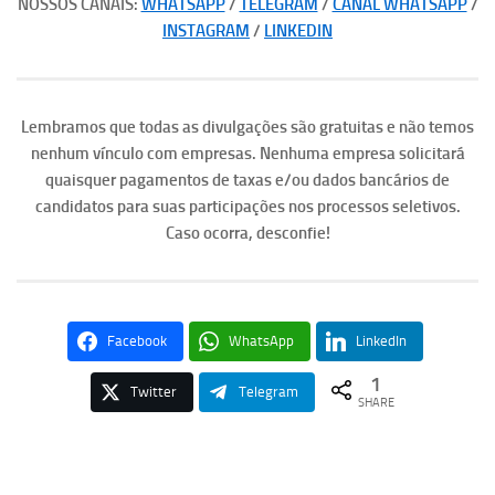
NOSSOS CANAIS:
WHATSAPP
/
TELEGRAM
/
CANAL WHATSAPP
/
INSTAGRAM
/
LINKEDIN
Lembramos que todas as divulgações são gratuitas e não temos
nenhum vínculo com empresas. Nenhuma empresa solicitará
quaisquer pagamentos de taxas e/ou dados bancários de
candidatos para suas participações nos processos seletivos.
Caso ocorra, desconfie!
Facebook
WhatsApp
LinkedIn
1
Twitter
Telegram
SHARE