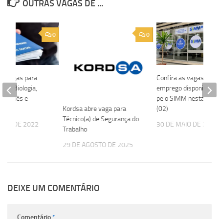
OUTRAS VAGAS DE ...
0
0
re vagas para
Confira as vagas de
s de Biologia,
emprego disponibiliza
ortuguês e
pelo SIMM nesta seg
Kordsa abre vaga para
(02)
Técnico(a) de Segurança do
OSTO DE 2022
30 DE MAIO DE 2025
Trabalho
29 DE AGOSTO DE 2025
DEIXE UM COMENTÁRIO
Comentário
*