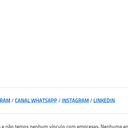
GRAM
/
CANAL WHATSAPP
/
INSTAGRAM
/
LINKEDIN
as e não temos nenhum vínculo com empresas. Nenhuma e