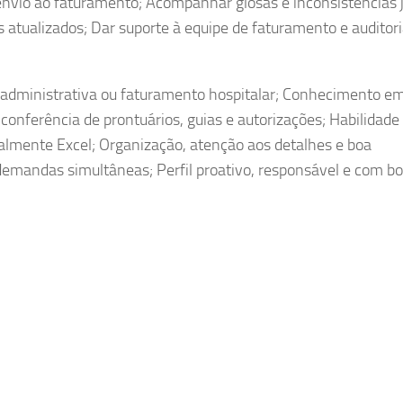
 envio ao faturamento; Acompanhar glosas e inconsistências 
 atualizados; Dar suporte à equipe de faturamento e auditor
ea administrativa ou faturamento hospitalar; Conhecimento e
onferência de prontuários, guias e autorizações; Habilidad
palmente Excel; Organização, atenção aos detalhes e boa
demandas simultâneas; Perfil proativo, responsável e com b