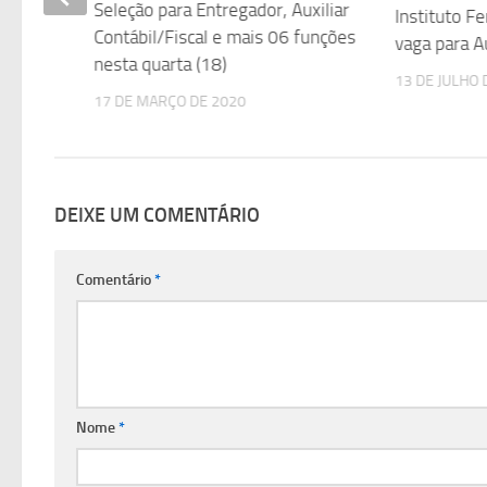
Seleção para Entregador, Auxiliar
torista
Instituto F
Contábil/Fiscal e mais 06 funções
vaga para A
nesta quarta (18)
13 DE JULHO 
17 DE MARÇO DE 2020
DEIXE UM COMENTÁRIO
Comentário
*
Nome
*