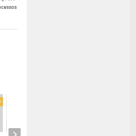
ocessos
0
0