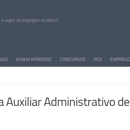
s e vagas de empregos na Bahia!
GIOS
JOVEM APRENDIZ
CONCURSOS
PCD
EMPREGO
 Auxiliar Administrativo de