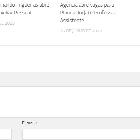
ernando Filgueiras abre
Agência abre vagas para
uxiliar Pessoal
Planejador(a) e Professor
Assistente
DE 2023
16 DE JUNHO DE 2022
E-mail
*