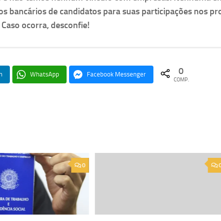
os bancários de candidatos para suas participações nos pr
. Caso ocorra, desconfie!
0
n
WhatsApp
Facebook Messenger
COMP.
0