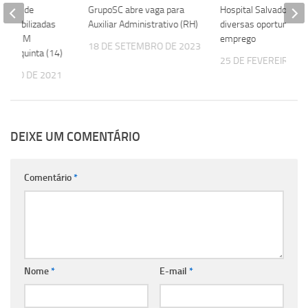
 vagas de
GrupoSC abre vaga para
Hospital Salvador abr
sponibilizadas
Auxiliar Administrativo (RH)
diversas oportunidad
 e SIMM
emprego
18 DE SETEMBRO DE 2023
sta quinta (14)
25 DE FEVEREIRO DE
TUBRO DE 2021
DEIXE UM COMENTÁRIO
Comentário
*
Nome
*
E-mail
*