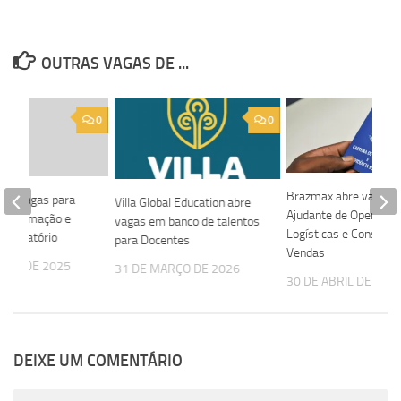
OUTRAS VAGAS DE ...
0
0
Brazmax abre vagas 
bre vagas para
Villa Global Education abre
Ajudante de Operaçõe
m Automação e
vagas em banco de talentos
Logísticas e Consultor
 Laboratório
para Docentes
Vendas
EIRO DE 2025
31 DE MARÇO DE 2026
30 DE ABRIL DE 202
DEIXE UM COMENTÁRIO