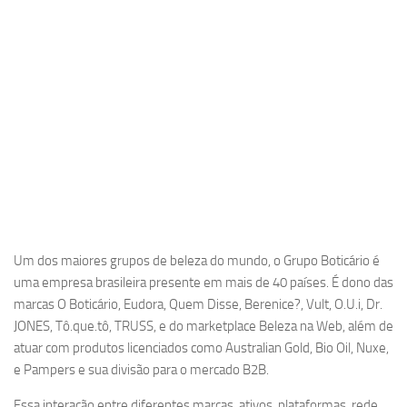
Um dos maiores grupos de beleza do mundo, o Grupo Boticário é
uma empresa brasileira presente em mais de 40 países. É dono das
marcas O Boticário, Eudora, Quem Disse, Berenice?, Vult, O.U.i, Dr.
JONES, Tô.que.tô, TRUSS, e do marketplace Beleza na Web, além de
atuar com produtos licenciados como Australian Gold, Bio Oil, Nuxe,
e Pampers e sua divisão para o mercado B2B.
Essa interação entre diferentes marcas, ativos, plataformas, rede