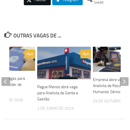
SHARE
OUTRAS VAGAS DE ...
0
0
bre vagas para
Empresa abre vaga p
 RH e Líder de
Analista de Recursos
Pague Menos abre vaga
Humanos Sênior
para Analista de Gente e
Gestão
EIRO DE 2026
29 DE OUTUBRO DE 
2 DE JUNHO DE 2025