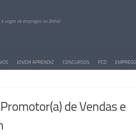
s e vagas de empregos na Bahia!
GIOS
JOVEM APRENDIZ
CONCURSOS
PCD
EMPREGO
Promotor(a) de Vendas e
m