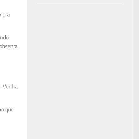
a pra
ando
 observa
ê! Venha
no que