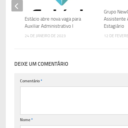
 para
Grupo NewC
Assistente 
Estácio abre nova vaga para
Estagiário
Auxiliar Administrativo I
12 DE FEVER
24 DE JANEIRO DE 2023
DEIXE UM COMENTÁRIO
Comentário
*
Nome
*