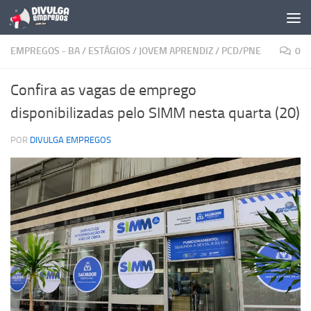
Skip to content
EMPREGOS - BA
/
ESTÁGIOS
/
JOVEM APRENDIZ
/
PCD/PNE
0
Confira as vagas de emprego
disponibilizadas pelo SIMM nesta quarta (20)
POR
DIVULGA EMPREGOS