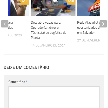
0
0
vaga para
Dow abre vagas para
Rede Atacadista abre
de Vendas
Operador(a) Júnior e
oportunidades de em
Técnico(a) de Logística de
em Salvador
EMBRO DE 2023
Planta I
27 DE FEVEREIRO DE
14 DE JANEIRO DE 2024
DEIXE UM COMENTÁRIO
Comentário
*