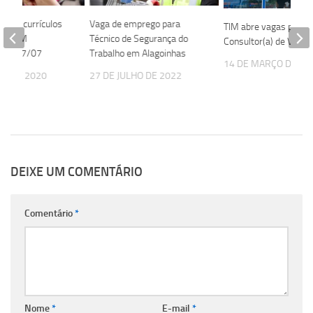
cebe currículos
Vaga de emprego para
TIM abre vagas para
ICO EM
Técnico de Segurança do
Consultor(a) de Venda
até 17/07
Trabalho em Alagoinhas
14 DE MARÇO DE 20
HO DE 2020
27 DE JULHO DE 2022
DEIXE UM COMENTÁRIO
Comentário
*
Nome
*
E-mail
*