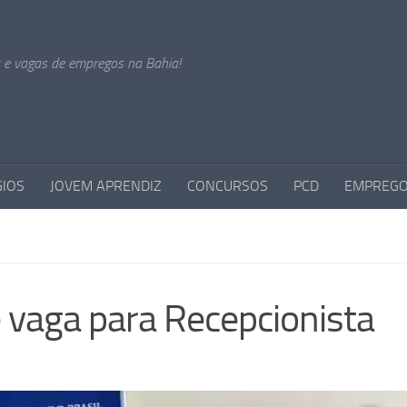
s e vagas de empregos na Bahia!
GIOS
JOVEM APRENDIZ
CONCURSOS
PCD
EMPREGO
 vaga para Recepcionista