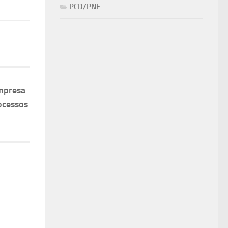
PCD/PNE
mpresa
ocessos