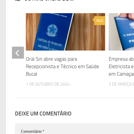
0
0
 para
Oral Sin abre vagas para
Empresa ab
em SAJ
Recepcionista e Técnico em Saúde
Eletricista
Bucal
em Camaçar
1 DE OUTUBRO DE 2024
3 DE MARÇO 
DEIXE UM COMENTÁRIO
Comentário
*