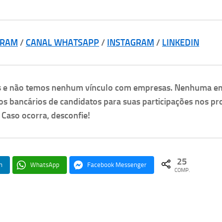
GRAM
/
CANAL WHATSAPP
/
INSTAGRAM
/
LINKEDIN
as e não temos nenhum vínculo com empresas. Nenhuma e
os bancários de candidatos para suas participações nos pr
. Caso ocorra, desconfie!
25
n
WhatsApp
Facebook Messenger
COMP.