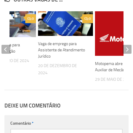
0
0
Vaga de emprego para
re vaga para
Assistente de Atendimento
 Produção
Jurídico
EREIRO DE 2024
Motopema abre vaga 
20 DE DEZEMBRO DE
Auxiliar de Mecânica
2024
29 DE MAIO DE 2023
DEIXE UM COMENTÁRIO
Comentário
*