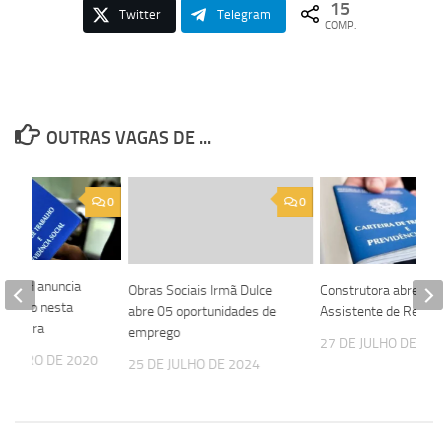
15
Twitter
Telegram
COMP.
OUTRAS VAGAS DE ...
0
0
de RH anuncia
Obras Sociais Irmã Dulce
Construtora abre vag
eletivo nesta
abre 05 oportunidades de
Assistente de Repass
; confira
emprego
27 DE JULHO DE 202
EREIRO DE 2020
25 DE JULHO DE 2024