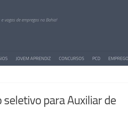
s e vagas de empregos na Bahia!
GIOS
JOVEM APRENDIZ
CONCURSOS
PCD
EMPREGO
seletivo para Auxiliar de