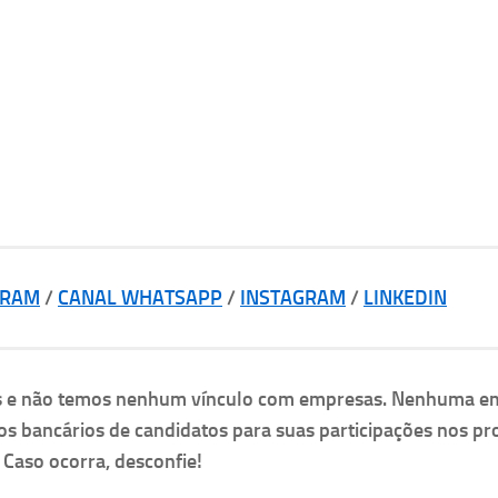
GRAM
/
CANAL WHATSAPP
/
INSTAGRAM
/
LINKEDIN
as e não temos nenhum vínculo com empresas. Nenhuma e
os bancários de candidatos para suas participações nos pr
. Caso ocorra, desconfie!