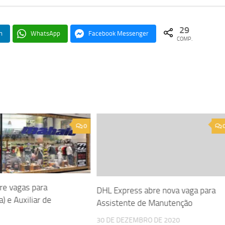
29
n
WhatsApp
Facebook Messenger
COMP.
0
re vagas para
DHL Express abre nova vaga para
a) e Auxiliar de
Assistente de Manutenção
30 DE DEZEMBRO DE 2020