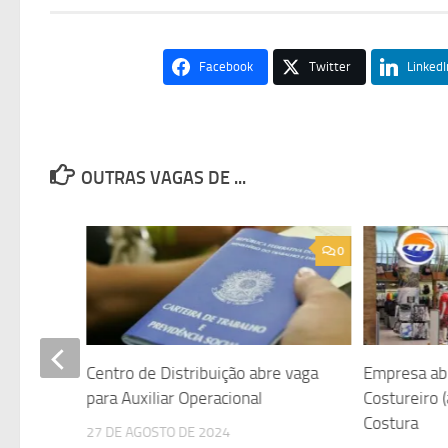
Facebook
Twitter
LinkedI
OUTRAS VAGAS DE ...
0
0
Centro de Distribuição abre vaga
Empresa ab
xiliar
para Auxiliar Operacional
Costureiro (
o e
Costura
27 DE AGOSTO DE 2024