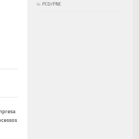
PCD/PNE
mpresa
ocessos