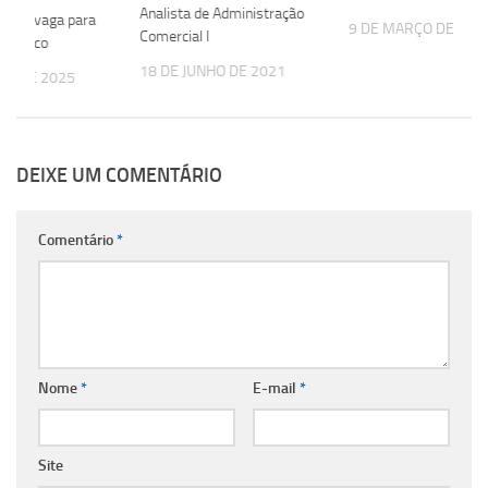
Analista de Administração
g abre vaga para
9 DE MARÇO DE 202
Comercial I
ogístico
18 DE JUNHO DE 2021
HO DE 2025
DEIXE UM COMENTÁRIO
Comentário
*
Nome
*
E-mail
*
Site