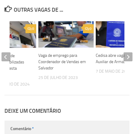
OUTRAS VAGAS DE ...
0
0
Vaga de emprego para
Cedisa abre vaga par
 vagas de
Coordenador de Vendas em
Auxiliar de Armazenis
sponibilizadas
Salvador
ahia nesta
7 DE MAIO DE 2024
6)
25 DE JULHO DE 2023
TEMBRO DE 2024
DEIXE UM COMENTÁRIO
Comentário
*