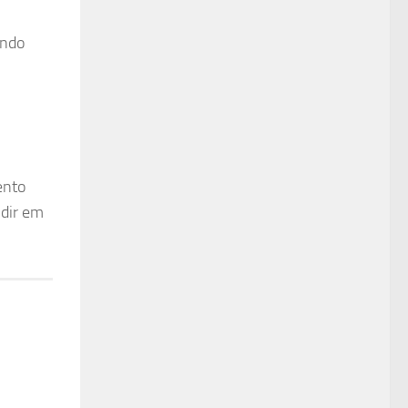
ando
ento
idir em