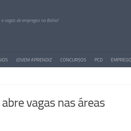
s e vagas de empregos na Bahia!
GIOS
JOVEM APRENDIZ
CONCURSOS
PCD
EMPREGO
 abre vagas nas áreas