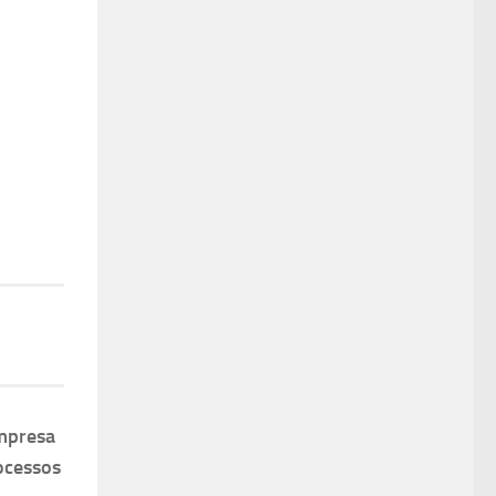
mpresa
ocessos