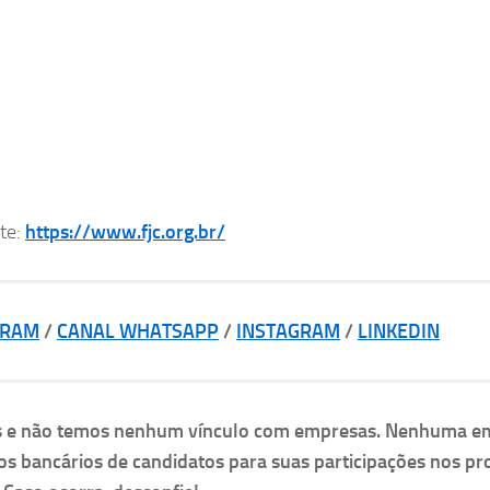
ite:
https://www.fjc.org.br/
GRAM
/
CANAL WHATSAPP
/
INSTAGRAM
/
LINKEDIN
as e não temos nenhum vínculo com empresas. Nenhuma e
os bancários de candidatos para suas participações nos pr