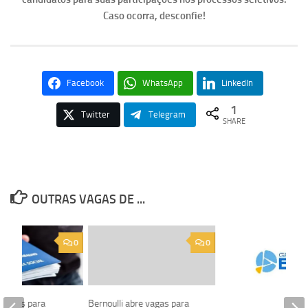
Caso ocorra, desconfie!
Facebook
WhatsApp
LinkedIn
1
Twitter
Telegram
SHARE
OUTRAS VAGAS DE ...
0
0
 vagas para
Bernoulli abre vagas para