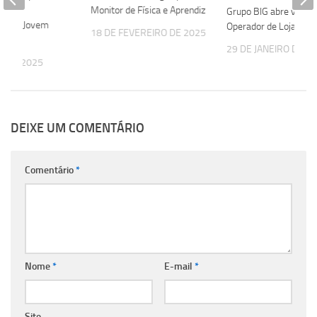
 de
Monitor de Física e Aprendiz
Grupo BIG abre vagas
ing e Jovem
Operador de Loja e Ap
18 DE FEVEREIRO DE 2025
29 DE JANEIRO DE 2
O DE 2025
DEIXE UM COMENTÁRIO
Comentário
*
Nome
*
E-mail
*
Site