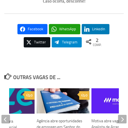
Caso ocorra, desconfie!
Facebook
WhatsApp
LinkedIn
2
Twitter
Telegram
COMP.
OUTRAS VAGAS DE ...
0
0
Agência abre oportunidades
Motiva abre vaga par
aga para
de emprego em Senhor do
Analista de Arrecadaç
 Comercial