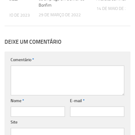
Bonfim
14 DE MAIO DE 2025
29 DE MARÇO DE 2022
TEMBRO DE 2023
DEIXE UM COMENTÁRIO
Comentário
*
Nome
*
E-mail
*
Site