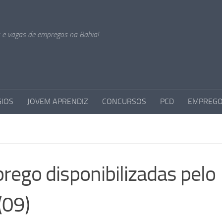
s e vagas de empregos na Bahia!
GIOS
JOVEM APRENDIZ
CONCURSOS
PCD
EMPREGO
rego disponibilizadas pelo
(09)