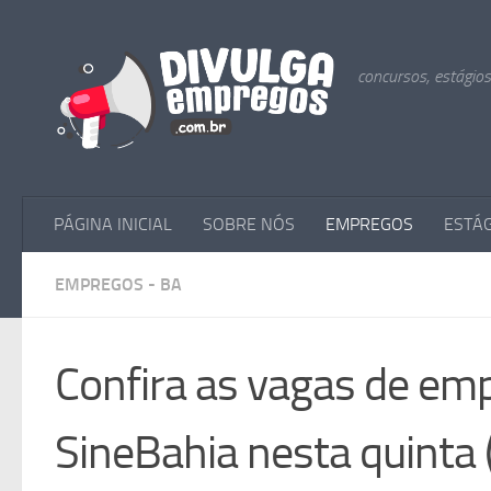
Skip to content
concursos, estágio
PÁGINA INICIAL
SOBRE NÓS
EMPREGOS
ESTÁ
EMPREGOS - BA
Confira as vagas de emp
SineBahia nesta quinta 