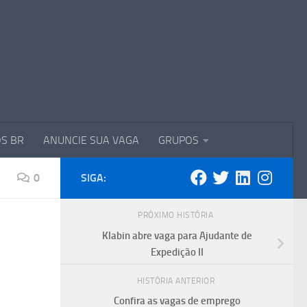
S BR
ANUNCIE SUA VAGA
GRUPOS
0
SIGA:
PRÓXIMO HISTÓRIA
Klabin abre vaga para Ajudante de
Expedição II
HISTÓRIA ANTERIOR
Confira as vagas de emprego