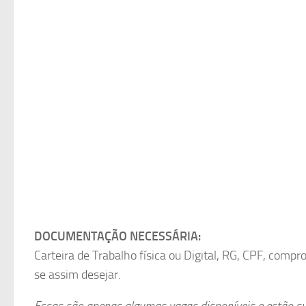
DOCUMENTAÇÃO NECESSÁRIA:
Carteira de Trabalho física ou Digital, RG, CPF, compr
se assim desejar.
Essas são apenas algumas vagas disponíveis e estão suj