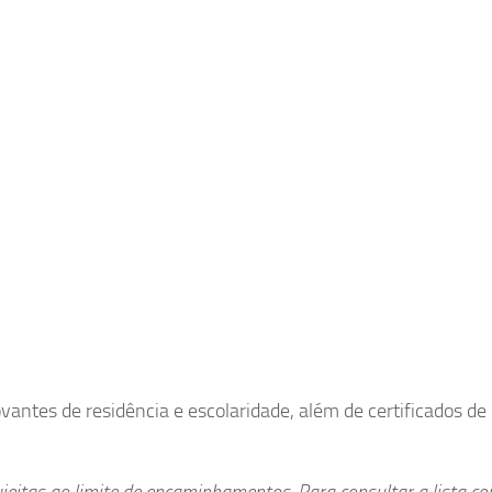
ovantes de residência e escolaridade, além de certificados de 
eitas ao limite de encaminhamentos. Para consultar a lista co