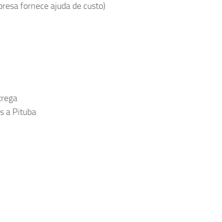
presa fornece ajuda de custo)
trega
s a Pituba