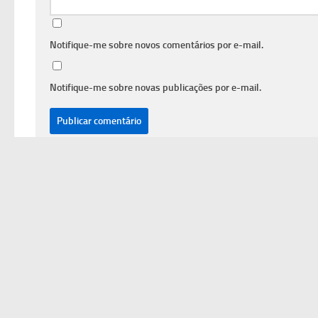
Notifique-me sobre novos comentários por e-mail.
Notifique-me sobre novas publicações por e-mail.
INÍCIO
Divulga Empregos © 2026. Todos Direitos Reservados.
Powered by
- Designed with
Hueman Pro