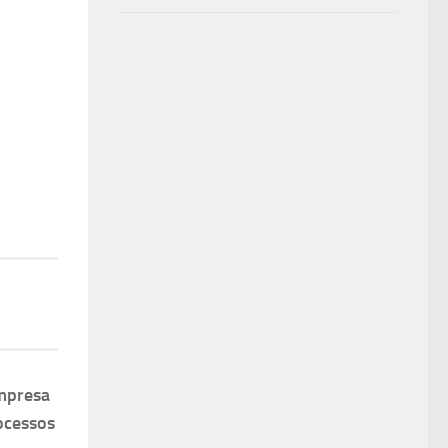
mpresa
ocessos