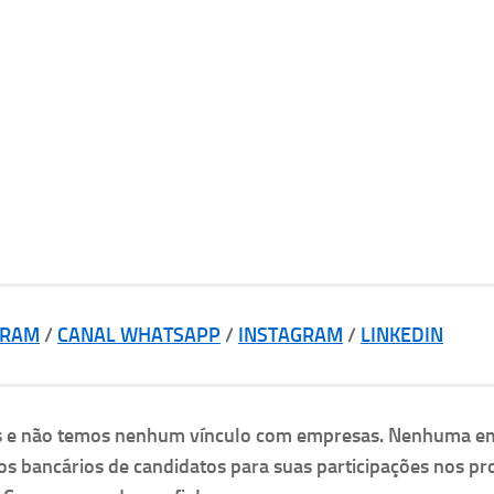
GRAM
/
CANAL WHATSAPP
/
INSTAGRAM
/
LINKEDIN
as e não temos nenhum vínculo com empresas. Nenhuma e
os bancários de candidatos para suas participações nos pr