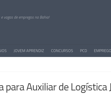
s e vagas de empregos na Bahia!
GIOS
JOVEM APRENDIZ
CONCURSOS
PCD
EMPREGO
para Auxiliar de Logística 