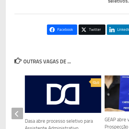
seletivos
Facebook
Twitter
LinkedI
OUTRAS VAGAS DE ...
0
0
sistente
GEAP abre 
Dasa abre processo seletivo para
iente
Prospecção 
Assistente Administrativo