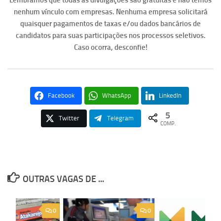
Lembramos que todas as divulgações são gratuitas e não temos
nenhum vínculo com empresas. Nenhuma empresa solicitará
quaisquer pagamentos de taxas e/ou dados bancários de
candidatos para suas participações nos processos seletivos.
Caso ocorra, desconfie!
Facebook
WhatsApp
LinkedIn
5
Twitter
Telegram
COMP.
OUTRAS VAGAS DE ...
0
0